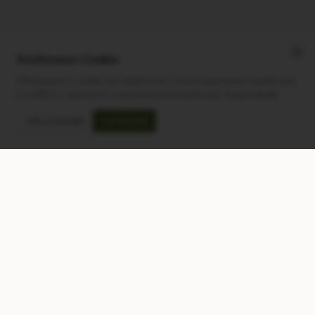
Preferenze Cookie
Utilizziamo i cookie per migliorare la tua esperienza, analizzare
il traffico e mostrare contenuti personalizzati.
Scopri di più
Solo essenziali
Accetta tutti
CONTATTACI
NEGOZIO
Modulo di contatto
Tutti i Prodotti
Lun-Ven: 9-17 GMT
Più Venduti
Nuovi Prodotti