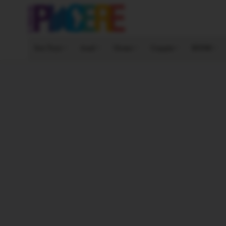
Sex Toys
Anal
Uomo
Coppia
BDSM