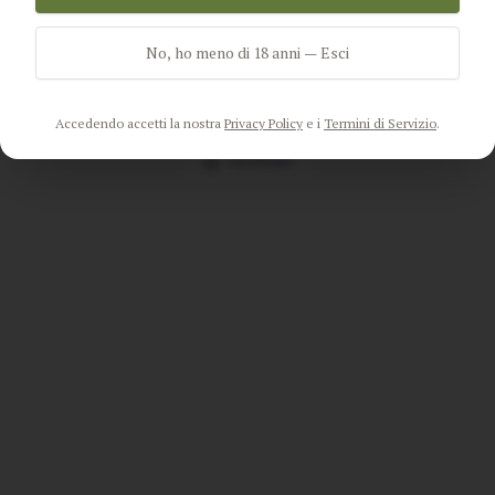
The page
"
product-
category/preservativi/preservativipreservativi-speciali
"
could
No, ho meno di 18 anni — Esci
not be found in this application.
Accedendo accetti la nostra
Privacy Policy
e i
Termini di Servizio
.
Go Home