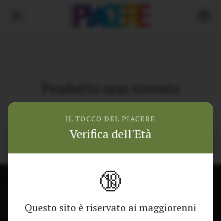
Prodotto non trovato
Torna alla home
IL TOCCO DEL PIACERE
Verifica dell'Età
🔞
CONTATTACI
NEGOZIO
Questo sito è riservato ai maggiorenni
Modulo di contatto
Tutti i Prodotti