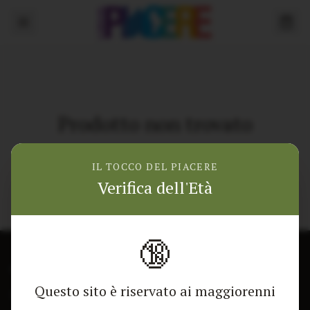
Prodotto non trovato
Torna alla home
IL TOCCO DEL PIACERE
Verifica dell'Età
🔞
CONTATTACI
NEGOZIO
Questo sito è riservato ai maggiorenni
Modulo di contatto
Tutti i Prodotti