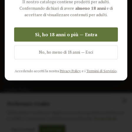
Il nostro catalogo contiene prodotti per adulti.
Lun-Ven: 9-17 GMT
Più Venduti
Confermando dichiari di avere
almeno 18 anni
e di
Nuovi Prodotti
accettare di visualizzare contenuti per adulti.
Pacchetti
Sì, ho 18 anni o più — Entra
AIUTO & INFO
Spedizione
No, ho meno di 18 anni — Esci
Termini e Condizioni
Privacy Policy
Accedendo accetti la nostra
Privacy Policy
e i
Termini di Servizio
.
Resi e Rimborsi
Cookie Policy
Preferenze Cookie
Utilizziamo i cookie per migliorare la tua esperienza, analizzare
il traffico e mostrare contenuti personalizzati.
Scopri di più
Instagram
Facebook
Sito realizzato da
polignac.it
Solo essenziali
Accetta tutti