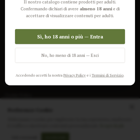
Il nostro catalogo contiene prodotti per adulti.
Lun-Ven: 9-17 GMT
Più Venduti
Confermando dichiari di avere
almeno 18 anni
e di
Nuovi Prodotti
accettare di visualizzare contenuti per adulti.
Pacchetti
Sì, ho 18 anni o più — Entra
AIUTO & INFO
Spedizione
No, ho meno di 18 anni — Esci
Termini e Condizioni
Privacy Policy
Accedendo accetti la nostra
Privacy Policy
e i
Termini di Servizio
.
Resi e Rimborsi
Cookie Policy
Preferenze Cookie
Utilizziamo i cookie per migliorare la tua esperienza, analizzare
il traffico e mostrare contenuti personalizzati.
Scopri di più
Instagram
Facebook
Sito realizzato da
polignac.it
Solo essenziali
Accetta tutti