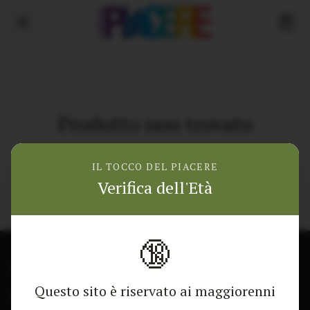
Prodotto non trovato
Torna alla home
IL TOCCO DEL PIACERE
Verifica dell'Età
🔞
CONTATTACI
NEGOZIO
Questo sito è riservato ai maggiorenni
Modulo di contatto
Tutti i Prodotti