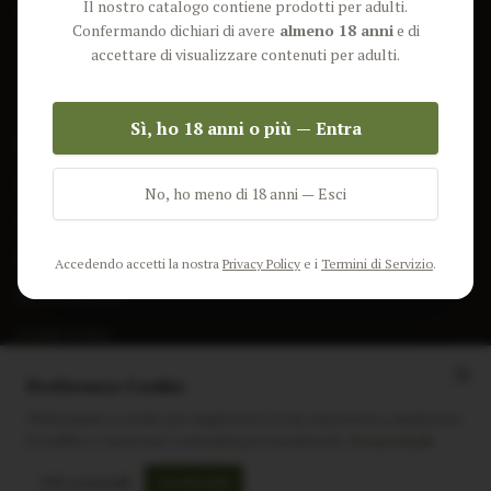
Il nostro catalogo contiene prodotti per adulti.
Lun-Ven: 9-17 GMT
Più Venduti
Confermando dichiari di avere
almeno 18 anni
e di
Nuovi Prodotti
accettare di visualizzare contenuti per adulti.
Pacchetti
Sì, ho 18 anni o più — Entra
AIUTO & INFO
Spedizione
No, ho meno di 18 anni — Esci
Termini e Condizioni
Privacy Policy
Accedendo accetti la nostra
Privacy Policy
e i
Termini di Servizio
.
Resi e Rimborsi
Cookie Policy
Preferenze Cookie
Utilizziamo i cookie per migliorare la tua esperienza, analizzare
il traffico e mostrare contenuti personalizzati.
Scopri di più
Instagram
Facebook
Sito realizzato da
polignac.it
Solo essenziali
Accetta tutti