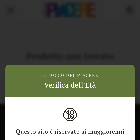
Prodotto non trovato
Torna alla home
IL TOCCO DEL PIACERE
Verifica dell'Età
🔞
CONTATTACI
NEGOZIO
Questo sito è riservato ai maggiorenni
Modulo di contatto
Tutti i Prodotti