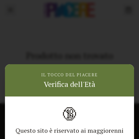
Prodotto non trovato
Torna alla home
IL TOCCO DEL PIACERE
Verifica dell'Età
🔞
CONTATTACI
NEGOZIO
Questo sito è riservato ai maggiorenni
Modulo di contatto
Tutti i Prodotti