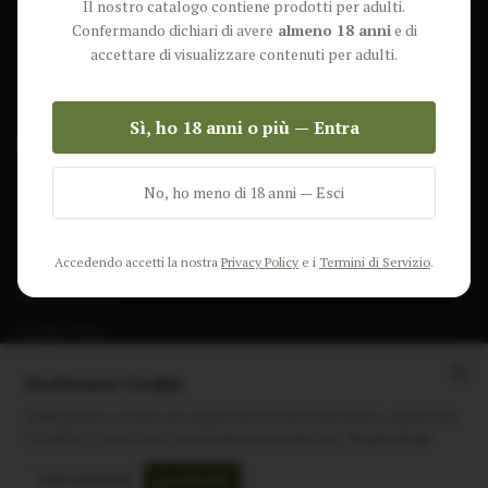
Il nostro catalogo contiene prodotti per adulti.
Lun-Ven: 9-17 GMT
Più Venduti
Confermando dichiari di avere
almeno 18 anni
e di
Nuovi Prodotti
accettare di visualizzare contenuti per adulti.
Pacchetti
Sì, ho 18 anni o più — Entra
AIUTO & INFO
Spedizione
No, ho meno di 18 anni — Esci
Termini e Condizioni
Privacy Policy
Accedendo accetti la nostra
Privacy Policy
e i
Termini di Servizio
.
Resi e Rimborsi
Cookie Policy
Preferenze Cookie
Utilizziamo i cookie per migliorare la tua esperienza, analizzare
il traffico e mostrare contenuti personalizzati.
Scopri di più
Instagram
Facebook
Sito realizzato da
polignac.it
Solo essenziali
Accetta tutti