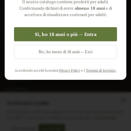
Il nostro catalogo contiene prodotti per adulti.
Lun-Ven: 9-17 GMT
Più Venduti
Confermando dichiari di avere
almeno 18 anni
e di
Nuovi Prodotti
accettare di visualizzare contenuti per adulti.
Pacchetti
Sì, ho 18 anni o più — Entra
AIUTO & INFO
Spedizione
No, ho meno di 18 anni — Esci
Termini e Condizioni
Privacy Policy
Accedendo accetti la nostra
Privacy Policy
e i
Termini di Servizio
.
Resi e Rimborsi
Cookie Policy
Preferenze Cookie
Utilizziamo i cookie per migliorare la tua esperienza, analizzare
il traffico e mostrare contenuti personalizzati.
Scopri di più
Instagram
Facebook
Sito realizzato da
polignac.it
Solo essenziali
Accetta tutti