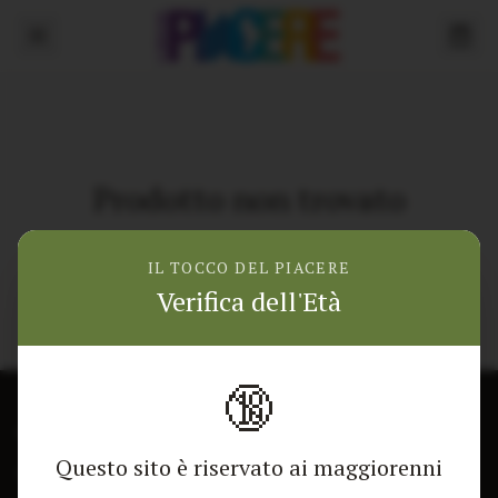
Prodotto non trovato
Torna alla home
IL TOCCO DEL PIACERE
Verifica dell'Età
🔞
CONTATTACI
NEGOZIO
Questo sito è riservato ai maggiorenni
Modulo di contatto
Tutti i Prodotti