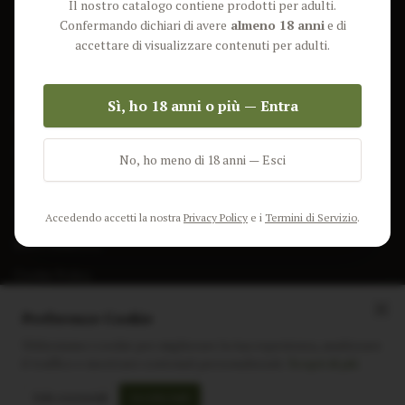
Il nostro catalogo contiene prodotti per adulti.
Lun-Ven: 9-17 GMT
Più Venduti
Confermando dichiari di avere
almeno 18 anni
e di
Nuovi Prodotti
accettare di visualizzare contenuti per adulti.
Pacchetti
Sì, ho 18 anni o più — Entra
AIUTO & INFO
Spedizione
No, ho meno di 18 anni — Esci
Termini e Condizioni
Privacy Policy
Accedendo accetti la nostra
Privacy Policy
e i
Termini di Servizio
.
Resi e Rimborsi
Cookie Policy
Preferenze Cookie
Utilizziamo i cookie per migliorare la tua esperienza, analizzare
il traffico e mostrare contenuti personalizzati.
Scopri di più
Instagram
Facebook
Sito realizzato da
polignac.it
Solo essenziali
Accetta tutti