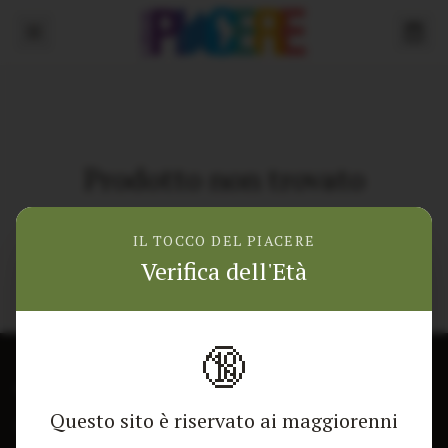
Prodotto non trovato
Torna alla home
IL TOCCO DEL PIACERE
Verifica dell'Età
🔞
CONTATTACI
NEGOZIO
Questo sito è riservato ai maggiorenni
Modulo di contatto
Tutti i Prodotti