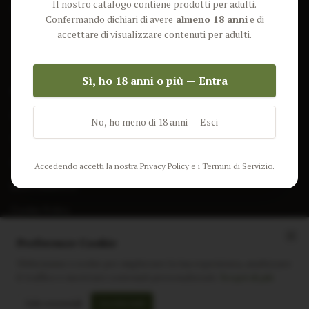
Il nostro catalogo contiene prodotti per adulti.
Lun-Ven: 9-17 GMT
Più Venduti
Confermando dichiari di avere
almeno 18 anni
e di
Nuovi Prodotti
accettare di visualizzare contenuti per adulti.
Pacchetti
Sì, ho 18 anni o più — Entra
AIUTO & INFO
Spedizione
No, ho meno di 18 anni — Esci
Termini e Condizioni
Privacy Policy
Accedendo accetti la nostra
Privacy Policy
e i
Termini di Servizio
.
Resi e Rimborsi
Cookie Policy
Preferenze Cookie
Utilizziamo i cookie per migliorare la tua esperienza, analizzare
il traffico e mostrare contenuti personalizzati.
Scopri di più
Instagram
Facebook
Sito realizzato da
polignac.it
Solo essenziali
Accetta tutti