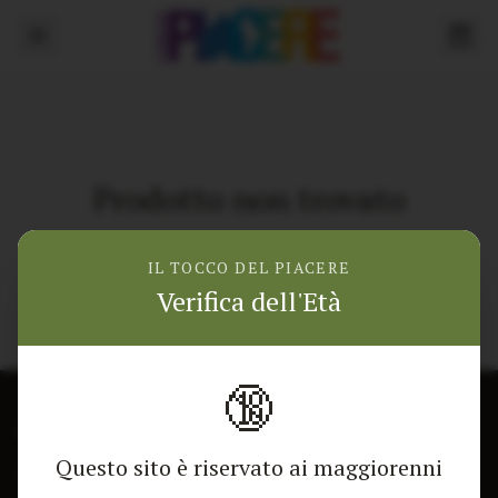
Prodotto non trovato
Torna alla home
IL TOCCO DEL PIACERE
Verifica dell'Età
🔞
CONTATTACI
NEGOZIO
Questo sito è riservato ai maggiorenni
Modulo di contatto
Tutti i Prodotti