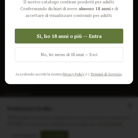
Il nostro catalogo contiene prodotti per adulti.
Lun-Ven: 9-17 GMT
Più Venduti
Confermando dichiari di avere
almeno 18 anni
e di
Nuovi Prodotti
accettare di visualizzare contenuti per adulti.
Pacchetti
Sì, ho 18 anni o più — Entra
AIUTO & INFO
Spedizione
No, ho meno di 18 anni — Esci
Termini e Condizioni
Privacy Policy
Accedendo accetti la nostra
Privacy Policy
e i
Termini di Servizio
.
Resi e Rimborsi
Cookie Policy
Preferenze Cookie
Utilizziamo i cookie per migliorare la tua esperienza, analizzare
il traffico e mostrare contenuti personalizzati.
Scopri di più
Instagram
Facebook
Sito realizzato da
polignac.it
Solo essenziali
Accetta tutti