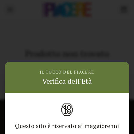
Prodotto non trovato
Torna alla home
IL TOCCO DEL PIACERE
Verifica dell'Età
🔞
CONTATTACI
NEGOZIO
Questo sito è riservato ai maggiorenni
Modulo di contatto
Tutti i Prodotti