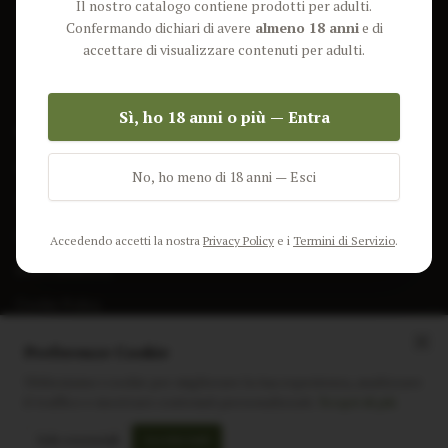
Il nostro catalogo contiene prodotti per adulti.
Lun-Ven: 9-17 GMT
Più Venduti
Confermando dichiari di avere
almeno 18 anni
e di
Nuovi Prodotti
accettare di visualizzare contenuti per adulti.
Pacchetti
Sì, ho 18 anni o più — Entra
AIUTO & INFO
Spedizione
No, ho meno di 18 anni — Esci
Termini e Condizioni
Privacy Policy
Accedendo accetti la nostra
Privacy Policy
e i
Termini di Servizio
.
Resi e Rimborsi
Cookie Policy
Preferenze Cookie
Utilizziamo i cookie per migliorare la tua esperienza, analizzare
il traffico e mostrare contenuti personalizzati.
Scopri di più
Instagram
Facebook
Sito realizzato da
polignac.it
Solo essenziali
Accetta tutti