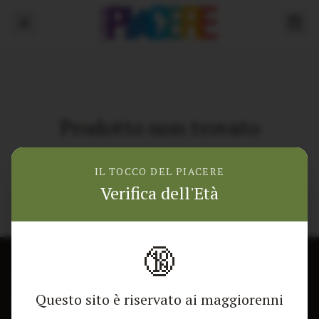
Prodotto non trovato
Torna alla home
IL TOCCO DEL PIACERE
Verifica dell'Età
🔞
CONTATTACI
NEGOZIO
Questo sito è riservato ai maggiorenni
Modulo di contatto
Tutti i Prodotti