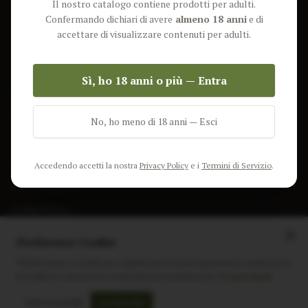
Il nostro catalogo contiene prodotti per adulti.
Lun-Ven: 9-17 GMT
Più Venduti
Confermando dichiari di avere
almeno 18 anni
e di
Nuovi Prodotti
accettare di visualizzare contenuti per adulti.
Pacchetti
Sì, ho 18 anni o più — Entra
AIUTO & INFO
Spedizione
No, ho meno di 18 anni — Esci
Termini e Condizioni
Privacy Policy
Accedendo accetti la nostra
Privacy Policy
e i
Termini di Servizio
.
Resi e Rimborsi
Cookie Policy
Preferenze Cookie
Utilizziamo i cookie per migliorare la tua esperienza, analizzare
il traffico e mostrare contenuti personalizzati.
Scopri di più
Instagram
Facebook
Sito realizzato da
polignac.it
Solo essenziali
Accetta tutti