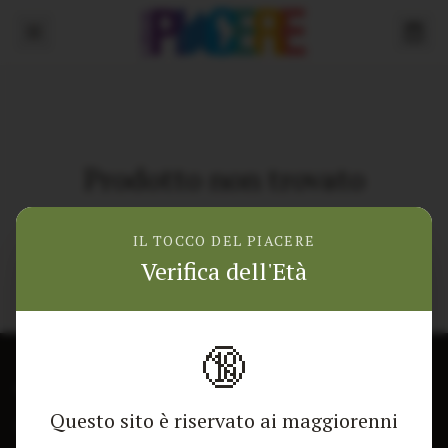
Prodotto non trovato
Torna alla home
IL TOCCO DEL PIACERE
Verifica dell'Età
🔞
CONTATTACI
NEGOZIO
Questo sito è riservato ai maggiorenni
Modulo di contatto
Tutti i Prodotti