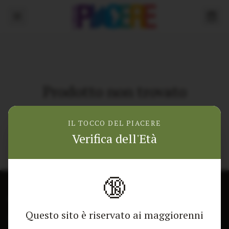
Prodotto non trovato
Torna alla home
IL TOCCO DEL PIACERE
Verifica dell'Età
🔞
CONTATTACI
NEGOZIO
Questo sito è riservato ai maggiorenni
Modulo di contatto
Tutti i Prodotti