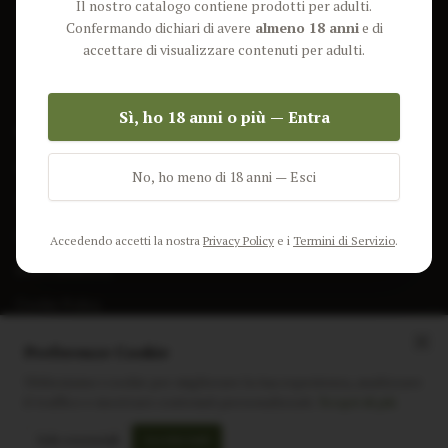
Il nostro catalogo contiene prodotti per adulti.
Lun-Ven: 9-17 GMT
Più Venduti
Confermando dichiari di avere
almeno 18 anni
e di
Nuovi Prodotti
accettare di visualizzare contenuti per adulti.
Pacchetti
Sì, ho 18 anni o più — Entra
AIUTO & INFO
Spedizione
No, ho meno di 18 anni — Esci
Termini e Condizioni
Privacy Policy
Accedendo accetti la nostra
Privacy Policy
e i
Termini di Servizio
.
Resi e Rimborsi
Cookie Policy
Preferenze Cookie
Utilizziamo i cookie per migliorare la tua esperienza, analizzare
il traffico e mostrare contenuti personalizzati.
Scopri di più
Instagram
Facebook
Sito realizzato da
polignac.it
Solo essenziali
Accetta tutti