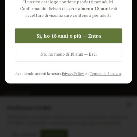
Il nostro catalogo contiene prodotti per adulti.
Lun-Ven: 9-17 GMT
Più Venduti
Confermando dichiari di avere
almeno 18 anni
e di
Nuovi Prodotti
accettare di visualizzare contenuti per adulti.
Pacchetti
Sì, ho 18 anni o più — Entra
AIUTO & INFO
Spedizione
No, ho meno di 18 anni — Esci
Termini e Condizioni
Privacy Policy
Accedendo accetti la nostra
Privacy Policy
e i
Termini di Servizio
.
Resi e Rimborsi
Cookie Policy
Preferenze Cookie
Utilizziamo i cookie per migliorare la tua esperienza, analizzare
il traffico e mostrare contenuti personalizzati.
Scopri di più
Instagram
Facebook
Sito realizzato da
polignac.it
Solo essenziali
Accetta tutti