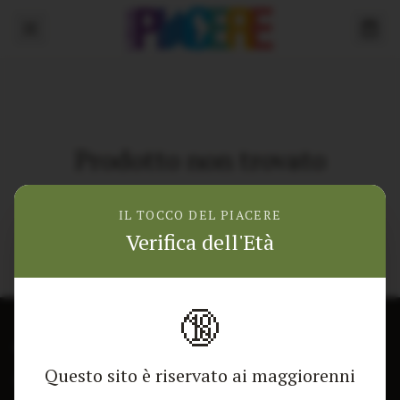
Prodotto non trovato
Torna alla home
IL TOCCO DEL PIACERE
Verifica dell'Età
🔞
CONTATTACI
NEGOZIO
Questo sito è riservato ai maggiorenni
Modulo di contatto
Tutti i Prodotti