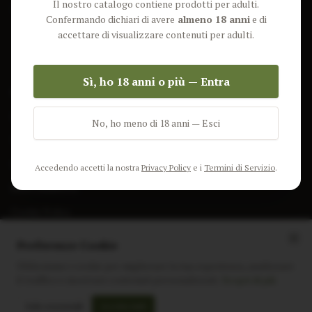
Il nostro catalogo contiene prodotti per adulti.
Lun-Ven: 9-17 GMT
Più Venduti
Confermando dichiari di avere
almeno 18 anni
e di
Nuovi Prodotti
accettare di visualizzare contenuti per adulti.
Pacchetti
Sì, ho 18 anni o più — Entra
AIUTO & INFO
Spedizione
No, ho meno di 18 anni — Esci
Termini e Condizioni
Privacy Policy
Accedendo accetti la nostra
Privacy Policy
e i
Termini di Servizio
.
Resi e Rimborsi
Cookie Policy
Preferenze Cookie
Utilizziamo i cookie per migliorare la tua esperienza, analizzare
il traffico e mostrare contenuti personalizzati.
Scopri di più
Instagram
Facebook
Sito realizzato da
polignac.it
Solo essenziali
Accetta tutti