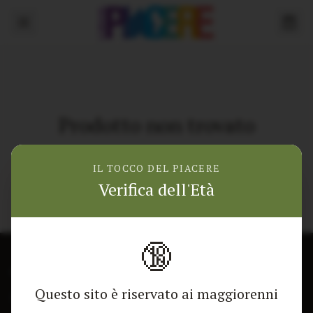
Prodotto non trovato
Torna alla home
IL TOCCO DEL PIACERE
Verifica dell'Età
🔞
CONTATTACI
NEGOZIO
Questo sito è riservato ai maggiorenni
Modulo di contatto
Tutti i Prodotti