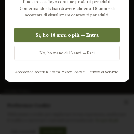
Il nostro catalogo contiene prodotti per adulti.
Lun-Ven: 9-17 GMT
Più Venduti
Confermando dichiari di avere
almeno 18 anni
e di
Nuovi Prodotti
accettare di visualizzare contenuti per adulti.
Pacchetti
Sì, ho 18 anni o più — Entra
AIUTO & INFO
Spedizione
No, ho meno di 18 anni — Esci
Termini e Condizioni
Privacy Policy
Accedendo accetti la nostra
Privacy Policy
e i
Termini di Servizio
.
Resi e Rimborsi
Cookie Policy
Preferenze Cookie
Utilizziamo i cookie per migliorare la tua esperienza, analizzare
il traffico e mostrare contenuti personalizzati.
Scopri di più
Instagram
Facebook
Sito realizzato da
polignac.it
Solo essenziali
Accetta tutti