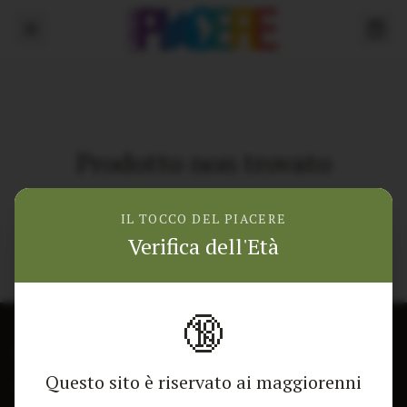
Prodotto non trovato
Torna alla home
IL TOCCO DEL PIACERE
Verifica dell'Età
🔞
CONTATTACI
NEGOZIO
Questo sito è riservato ai maggiorenni
Modulo di contatto
Tutti i Prodotti