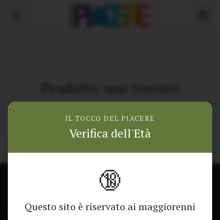
Prodotto non trovato
Torna alla home
IL TOCCO DEL PIACERE
Verifica dell'Età
🔞
CONTATTACI
NEGOZIO
Questo sito è riservato ai maggiorenni
Modulo di contatto
Tutti i Prodotti