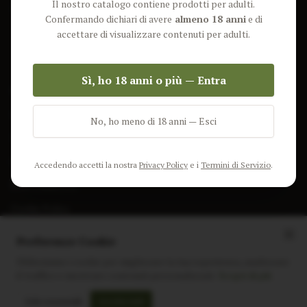
Il nostro catalogo contiene prodotti per adulti.
Lun-Ven: 9-17 GMT
Più Venduti
Confermando dichiari di avere
almeno 18 anni
e di
Nuovi Prodotti
accettare di visualizzare contenuti per adulti.
Pacchetti
Sì, ho 18 anni o più — Entra
AIUTO & INFO
Spedizione
No, ho meno di 18 anni — Esci
Termini e Condizioni
Privacy Policy
Accedendo accetti la nostra
Privacy Policy
e i
Termini di Servizio
.
Resi e Rimborsi
Cookie Policy
Preferenze Cookie
Utilizziamo i cookie per migliorare la tua esperienza, analizzare
il traffico e mostrare contenuti personalizzati.
Scopri di più
Instagram
Facebook
Sito realizzato da
polignac.it
Solo essenziali
Accetta tutti