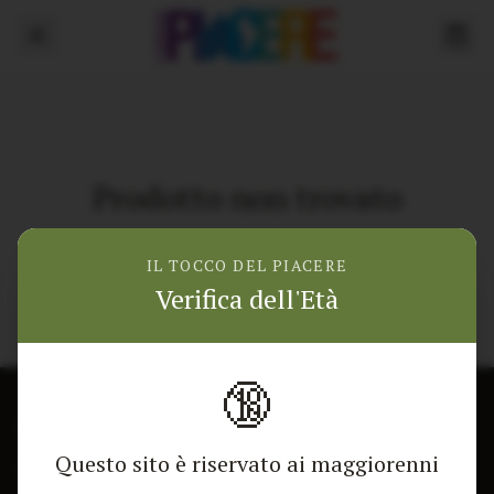
Prodotto non trovato
Torna alla home
IL TOCCO DEL PIACERE
Verifica dell'Età
🔞
CONTATTACI
NEGOZIO
Questo sito è riservato ai maggiorenni
Modulo di contatto
Tutti i Prodotti