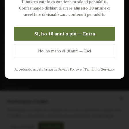
Il nostro catalogo contiene prodotti per adulti.
Lun-Ven: 9-17 GMT
Più Venduti
Confermando dichiari di avere
almeno 18 anni
e di
Nuovi Prodotti
accettare di visualizzare contenuti per adulti.
Pacchetti
Sì, ho 18 anni o più — Entra
AIUTO & INFO
Spedizione
No, ho meno di 18 anni — Esci
Termini e Condizioni
Privacy Policy
Accedendo accetti la nostra
Privacy Policy
e i
Termini di Servizio
.
Resi e Rimborsi
Cookie Policy
Preferenze Cookie
Utilizziamo i cookie per migliorare la tua esperienza, analizzare
il traffico e mostrare contenuti personalizzati.
Scopri di più
Instagram
Facebook
Sito realizzato da
polignac.it
Solo essenziali
Accetta tutti