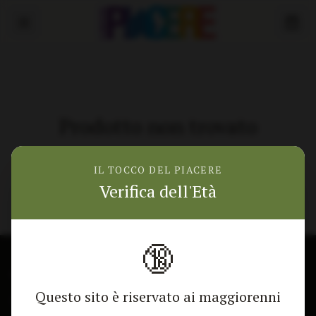
Prodotto non trovato
Torna alla home
IL TOCCO DEL PIACERE
Verifica dell'Età
🔞
🎁 Mostra lo sconto
CONTATTACI
NEGOZIO
Questo sito è riservato ai maggiorenni
Modulo di contatto
Tutti i Prodotti