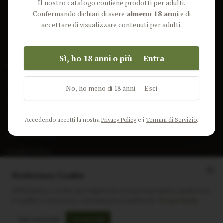
Il nostro catalogo contiene prodotti per adulti.
Lun-Ven: 9-17 GMT
Più Venduti
Confermando dichiari di avere
almeno 18 anni
e di
Nuovi Prodotti
accettare di visualizzare contenuti per adulti.
Pacchetti
Sì, ho 18 anni o più — Entra
AIUTO & INFO
Spedizione
No, ho meno di 18 anni — Esci
Termini e Condizioni
Privacy Policy
Accedendo accetti la nostra
Privacy Policy
e i
Termini di Servizio
.
Resi e Rimborsi
Cookie Policy
Preferenze Cookie
Utilizziamo i cookie per migliorare la tua esperienza, analizzare
il traffico e mostrare contenuti personalizzati.
Scopri di più
Instagram
Facebook
Sito realizzato da
polignac.it
Solo essenziali
Accetta tutti