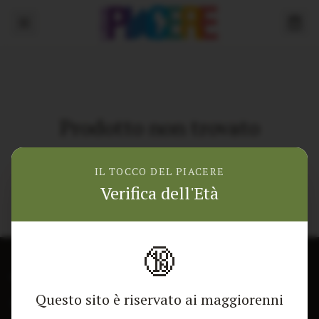
Prodotto non trovato
Torna alla home
IL TOCCO DEL PIACERE
Verifica dell'Età
🔞
CONTATTACI
NEGOZIO
Questo sito è riservato ai maggiorenni
Modulo di contatto
Tutti i Prodotti