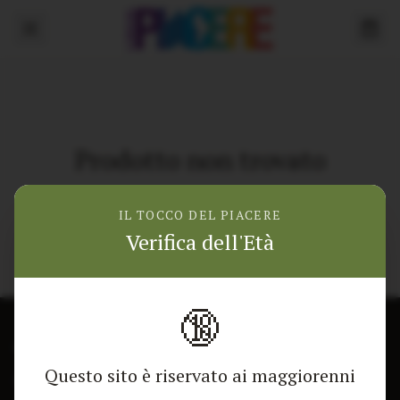
Prodotto non trovato
Torna alla home
IL TOCCO DEL PIACERE
Verifica dell'Età
🔞
CONTATTACI
NEGOZIO
Questo sito è riservato ai maggiorenni
Modulo di contatto
Tutti i Prodotti