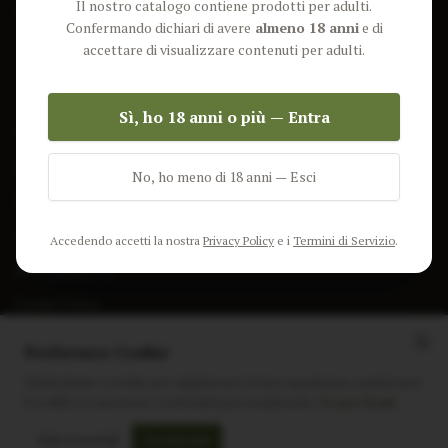
Il nostro catalogo contiene prodotti per adulti.
Lun-Ven: 9-17 GMT
Più Venduti
Confermando dichiari di avere
almeno 18 anni
e di
Nuovi Prodotti
accettare di visualizzare contenuti per adulti.
Pacchetti
Sì, ho 18 anni o più — Entra
AIUTO & INFO
Spedizione
No, ho meno di 18 anni — Esci
Termini e Condizioni
Privacy Policy
Accedendo accetti la nostra
Privacy Policy
e i
Termini di Servizio
.
Resi e Rimborsi
Cookie Policy
Preferenze Cookie
Utilizziamo i cookie per migliorare la tua esperienza, analizzare
il traffico e mostrare contenuti personalizzati.
Scopri di più
Instagram
Facebook
Sito realizzato da
polignac.it
Solo essenziali
Accetta tutti