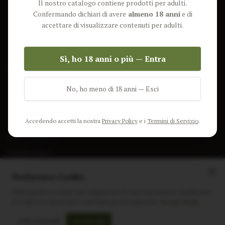
Il nostro catalogo contiene prodotti per adulti.
Lun-Ven: 9-17 GMT
Più Venduti
Confermando dichiari di avere
almeno 18 anni
e di
Nuovi Prodotti
accettare di visualizzare contenuti per adulti.
Pacchetti
Sì, ho 18 anni o più — Entra
AIUTO & INFO
Spedizione
No, ho meno di 18 anni — Esci
Termini e Condizioni
Privacy Policy
Accedendo accetti la nostra
Privacy Policy
e i
Termini di Servizio
.
Resi e Rimborsi
Cookie Policy
Preferenze Cookie
Utilizziamo i cookie per migliorare la tua esperienza, analizzare
il traffico e mostrare contenuti personalizzati.
Scopri di più
Instagram
Facebook
Sito realizzato da
polignac.it
Solo essenziali
Accetta tutti