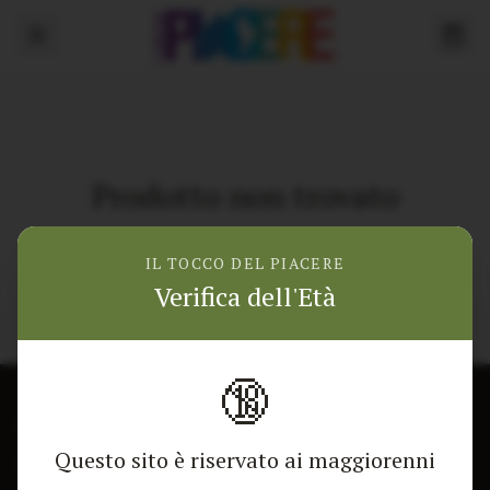
Prodotto non trovato
Torna alla home
IL TOCCO DEL PIACERE
Verifica dell'Età
🔞
CONTATTACI
NEGOZIO
Questo sito è riservato ai maggiorenni
Modulo di contatto
Tutti i Prodotti