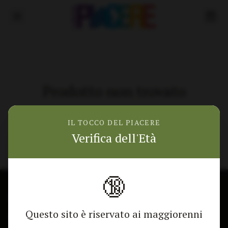
Prodotto non trovato
Torna alla home
IL TOCCO DEL PIACERE
Verifica dell'Età
🔞
🎁 Mostra lo sconto
CONTATTACI
NEGOZIO
Questo sito è riservato ai maggiorenni
Modulo di contatto
Tutti i Prodotti