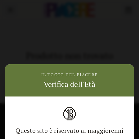
Prodotto non trovato
Torna alla home
IL TOCCO DEL PIACERE
Verifica dell'Età
🔞
🎁 Mostra lo sconto
CONTATTACI
NEGOZIO
Questo sito è riservato ai maggiorenni
Modulo di contatto
Tutti i Prodotti