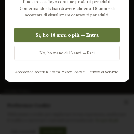
Il nostro catalogo contiene prodotti per adulti.
Lun-Ven: 9-17 GMT
Più Venduti
Confermando dichiari di avere
almeno 18 anni
e di
Nuovi Prodotti
accettare di visualizzare contenuti per adulti.
Pacchetti
Sì, ho 18 anni o più — Entra
AIUTO & INFO
Spedizione
No, ho meno di 18 anni — Esci
Termini e Condizioni
Privacy Policy
Accedendo accetti la nostra
Privacy Policy
e i
Termini di Servizio
.
Resi e Rimborsi
Cookie Policy
Preferenze Cookie
Utilizziamo i cookie per migliorare la tua esperienza, analizzare
il traffico e mostrare contenuti personalizzati.
Scopri di più
Instagram
Facebook
Sito realizzato da
polignac.it
Solo essenziali
Accetta tutti