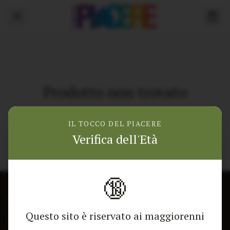
Prodotto non trovato
Torna alla home
IL TOCCO DEL PIACERE
Verifica dell'Età
🔞
CONTATTACI
NEGOZIO
Questo sito è riservato ai maggiorenni
Modulo di contatto
Tutti i Prodotti