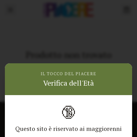
Prodotto non trovato
Torna alla home
IL TOCCO DEL PIACERE
Verifica dell'Età
🔞
CONTATTACI
NEGOZIO
Questo sito è riservato ai maggiorenni
Modulo di contatto
Tutti i Prodotti