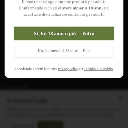
Il nostro catalogo contiene prodotti per adulti.
Lun-Ven: 9-17 GMT
Più Venduti
Confermando dichiari di avere
almeno 18 anni
e di
Nuovi Prodotti
accettare di visualizzare contenuti per adulti.
Pacchetti
Sì, ho 18 anni o più — Entra
AIUTO & INFO
Spedizione
No, ho meno di 18 anni — Esci
Termini e Condizioni
Privacy Policy
Accedendo accetti la nostra
Privacy Policy
e i
Termini di Servizio
.
Resi e Rimborsi
Cookie Policy
Preferenze Cookie
Utilizziamo i cookie per migliorare la tua esperienza, analizzare
il traffico e mostrare contenuti personalizzati.
Scopri di più
Instagram
Facebook
Sito realizzato da
polignac.it
Solo essenziali
Accetta tutti