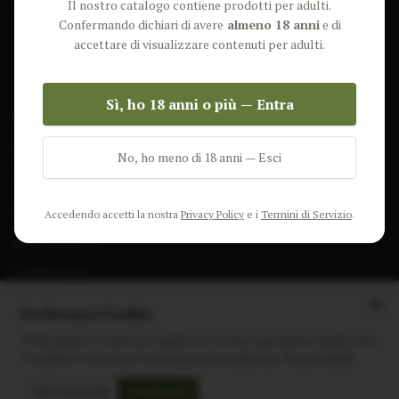
Il nostro catalogo contiene prodotti per adulti.
Lun-Ven: 9-17 GMT
Più Venduti
Confermando dichiari di avere
almeno 18 anni
e di
Nuovi Prodotti
accettare di visualizzare contenuti per adulti.
Pacchetti
Sì, ho 18 anni o più — Entra
AIUTO & INFO
Spedizione
No, ho meno di 18 anni — Esci
Termini e Condizioni
Privacy Policy
Accedendo accetti la nostra
Privacy Policy
e i
Termini di Servizio
.
Resi e Rimborsi
Cookie Policy
Preferenze Cookie
Utilizziamo i cookie per migliorare la tua esperienza, analizzare
il traffico e mostrare contenuti personalizzati.
Scopri di più
Instagram
Facebook
Sito realizzato da
polignac.it
Solo essenziali
Accetta tutti