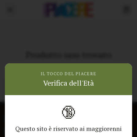
Prodotto non trovato
Torna alla home
IL TOCCO DEL PIACERE
Verifica dell'Età
🔞
CONTATTACI
NEGOZIO
Questo sito è riservato ai maggiorenni
Modulo di contatto
Tutti i Prodotti