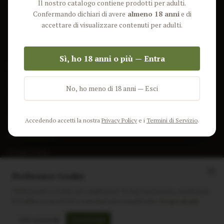
Il nostro catalogo contiene prodotti per adulti.
Lun-Ven: 9-17 GMT
Più Venduti
Confermando dichiari di avere
almeno 18 anni
e di
Nuovi Prodotti
accettare di visualizzare contenuti per adulti.
Pacchetti
Sì, ho 18 anni o più — Entra
AIUTO & INFO
Spedizione
No, ho meno di 18 anni — Esci
Termini e Condizioni
Privacy Policy
Accedendo accetti la nostra
Privacy Policy
e i
Termini di Servizio
.
Resi e Rimborsi
Cookie Policy
Preferenze Cookie
Utilizziamo i cookie per migliorare la tua esperienza, analizzare
il traffico e mostrare contenuti personalizzati.
Scopri di più
Instagram
Facebook
Sito realizzato da
polignac.it
Solo essenziali
Accetta tutti