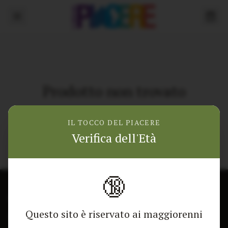
Prodotto non trovato
Torna alla home
IL TOCCO DEL PIACERE
Verifica dell'Età
🔞
CONTATTACI
NEGOZIO
Questo sito è riservato ai maggiorenni
Modulo di contatto
Tutti i Prodotti