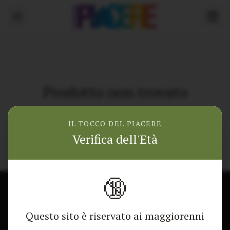
Prodotto non trovato
Torna alla home
IL TOCCO DEL PIACERE
Verifica dell'Età
🔞
CONTATTACI
NEGOZIO
Questo sito è riservato ai maggiorenni
Modulo di contatto
Tutti i Prodotti