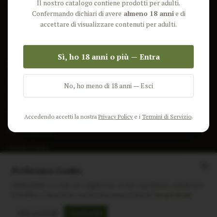
Il nostro catalogo contiene prodotti per adulti.
Lun-Ven: 9-17 GMT
Più Venduti
Confermando dichiari di avere
almeno 18 anni
e di
Nuovi Prodotti
accettare di visualizzare contenuti per adulti.
Pacchetti
Sì, ho 18 anni o più — Entra
AIUTO & INFO
Spedizione
No, ho meno di 18 anni — Esci
Termini e Condizioni
Privacy Policy
Accedendo accetti la nostra
Privacy Policy
e i
Termini di Servizio
.
Resi e Rimborsi
Cookie Policy
Preferenze Cookie
Utilizziamo i cookie per migliorare la tua esperienza, analizzare
il traffico e mostrare contenuti personalizzati.
Scopri di più
Instagram
Facebook
Sito realizzato da
polignac.it
Solo essenziali
Accetta tutti