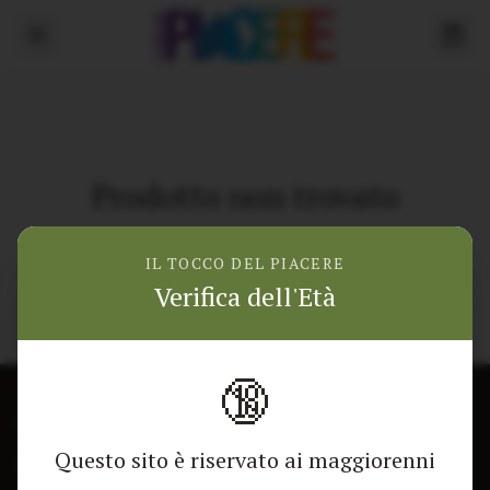
Prodotto non trovato
Torna alla home
IL TOCCO DEL PIACERE
Verifica dell'Età
🔞
CONTATTACI
NEGOZIO
Questo sito è riservato ai maggiorenni
Modulo di contatto
Tutti i Prodotti