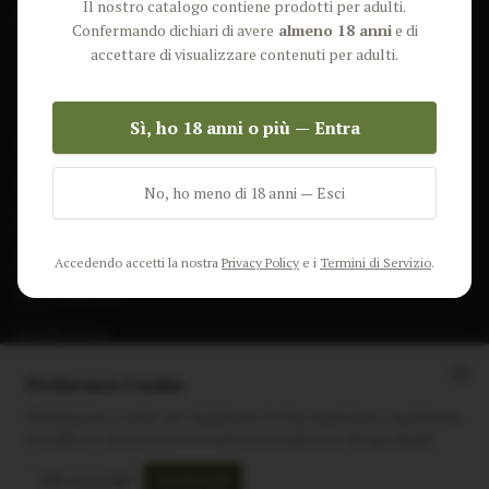
Il nostro catalogo contiene prodotti per adulti.
Lun-Ven: 9-17 GMT
Più Venduti
Confermando dichiari di avere
almeno 18 anni
e di
Nuovi Prodotti
accettare di visualizzare contenuti per adulti.
Pacchetti
Sì, ho 18 anni o più — Entra
AIUTO & INFO
Spedizione
No, ho meno di 18 anni — Esci
Termini e Condizioni
Privacy Policy
Accedendo accetti la nostra
Privacy Policy
e i
Termini di Servizio
.
Resi e Rimborsi
Cookie Policy
Preferenze Cookie
Utilizziamo i cookie per migliorare la tua esperienza, analizzare
il traffico e mostrare contenuti personalizzati.
Scopri di più
Instagram
Facebook
Sito realizzato da
polignac.it
Solo essenziali
Accetta tutti