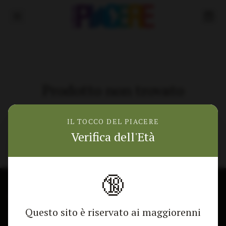
Prodotto non trovato
Torna alla home
IL TOCCO DEL PIACERE
Verifica dell'Età
🔞
🎁 Mostra lo sconto
CONTATTACI
NEGOZIO
Questo sito è riservato ai maggiorenni
Modulo di contatto
Tutti i Prodotti