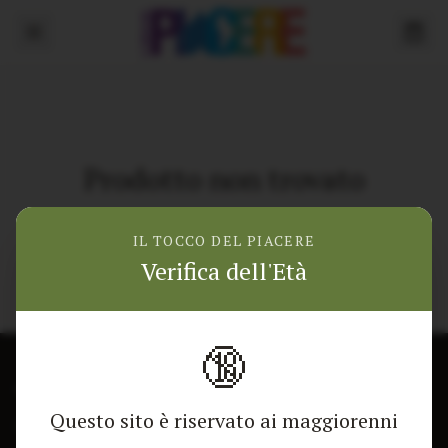
Prodotto non trovato
Torna alla home
IL TOCCO DEL PIACERE
Verifica dell'Età
🔞
CONTATTACI
NEGOZIO
Questo sito è riservato ai maggiorenni
Modulo di contatto
Tutti i Prodotti