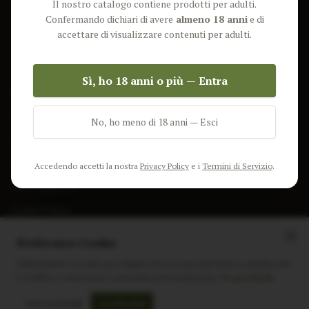
Il nostro catalogo contiene prodotti per adulti.
Lun-Ven: 9-17 GMT
Più Venduti
Confermando dichiari di avere
almeno 18 anni
e di
Nuovi Prodotti
accettare di visualizzare contenuti per adulti.
Pacchetti
Sì, ho 18 anni o più — Entra
AIUTO & INFO
Spedizione
No, ho meno di 18 anni — Esci
Termini e Condizioni
Privacy Policy
Accedendo accetti la nostra
Privacy Policy
e i
Termini di Servizio
.
Resi e Rimborsi
Cookie Policy
Preferenze Cookie
Utilizziamo i cookie per migliorare la tua esperienza, analizzare
il traffico e mostrare contenuti personalizzati.
Scopri di più
Instagram
Facebook
Sito realizzato da
polignac.it
Solo essenziali
Accetta tutti