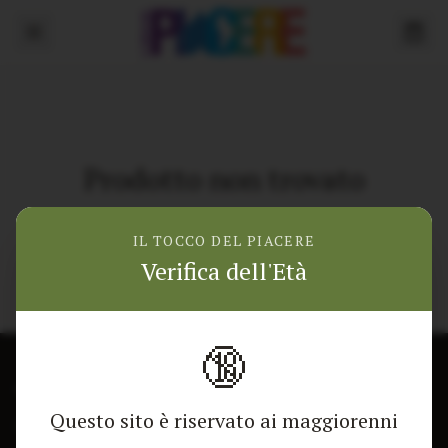
Prodotto non trovato
Torna alla home
IL TOCCO DEL PIACERE
Verifica dell'Età
🔞
CONTATTACI
NEGOZIO
Questo sito è riservato ai maggiorenni
Modulo di contatto
Tutti i Prodotti