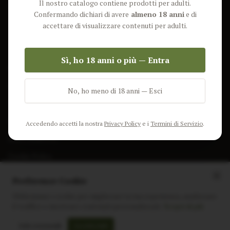
Il nostro catalogo contiene prodotti per adulti.
Lun-Ven: 9-17 GMT
Più Venduti
Confermando dichiari di avere
almeno 18 anni
e di
Nuovi Prodotti
accettare di visualizzare contenuti per adulti.
Pacchetti
Sì, ho 18 anni o più — Entra
AIUTO & INFO
Spedizione
No, ho meno di 18 anni — Esci
Termini e Condizioni
Privacy Policy
Accedendo accetti la nostra
Privacy Policy
e i
Termini di Servizio
.
Resi e Rimborsi
Cookie Policy
Preferenze Cookie
Utilizziamo i cookie per migliorare la tua esperienza, analizzare
il traffico e mostrare contenuti personalizzati.
Scopri di più
Instagram
Facebook
Sito realizzato da
polignac.it
Solo essenziali
Accetta tutti