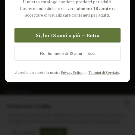
Il nostro catalogo contiene prodotti per adulti.
Lun-Ven: 9-17 GMT
Più Venduti
Confermando dichiari di avere
almeno 18 anni
e di
Nuovi Prodotti
accettare di visualizzare contenuti per adulti.
Pacchetti
Sì, ho 18 anni o più — Entra
AIUTO & INFO
Spedizione
No, ho meno di 18 anni — Esci
Termini e Condizioni
Privacy Policy
Accedendo accetti la nostra
Privacy Policy
e i
Termini di Servizio
.
Resi e Rimborsi
Cookie Policy
Preferenze Cookie
Utilizziamo i cookie per migliorare la tua esperienza, analizzare
il traffico e mostrare contenuti personalizzati.
Scopri di più
Instagram
Facebook
Sito realizzato da
polignac.it
Solo essenziali
Accetta tutti