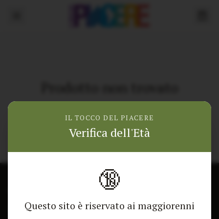
Prodotto non trovato
Torna alla home
IL TOCCO DEL PIACERE
Verifica dell'Età
🔞
CONTATTACI
NEGOZIO
Questo sito è riservato ai maggiorenni
Modulo di contatto
Tutti i Prodotti