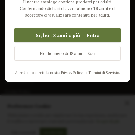
Il nostro catalogo contiene prodotti per adulti.
Lun-Ven: 9-17 GMT
Più Venduti
Confermando dichiari di avere
almeno 18 anni
e di
Nuovi Prodotti
accettare di visualizzare contenuti per adulti.
Pacchetti
Sì, ho 18 anni o più — Entra
AIUTO & INFO
Spedizione
No, ho meno di 18 anni — Esci
Termini e Condizioni
Privacy Policy
Accedendo accetti la nostra
Privacy Policy
e i
Termini di Servizio
.
Resi e Rimborsi
Cookie Policy
Preferenze Cookie
Utilizziamo i cookie per migliorare la tua esperienza, analizzare
il traffico e mostrare contenuti personalizzati.
Scopri di più
Instagram
Facebook
Sito realizzato da
polignac.it
Solo essenziali
Accetta tutti