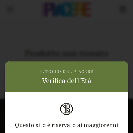
Prodotto non trovato
Torna alla home
IL TOCCO DEL PIACERE
Verifica dell'Età
🔞
CONTATTACI
NEGOZIO
Questo sito è riservato ai maggiorenni
Modulo di contatto
Tutti i Prodotti