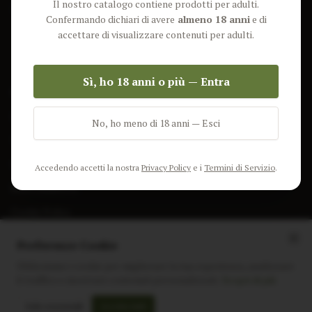
Il nostro catalogo contiene prodotti per adulti.
Lun-Ven: 9-17 GMT
Più Venduti
Confermando dichiari di avere
almeno 18 anni
e di
Nuovi Prodotti
accettare di visualizzare contenuti per adulti.
Pacchetti
Sì, ho 18 anni o più — Entra
AIUTO & INFO
Spedizione
No, ho meno di 18 anni — Esci
Termini e Condizioni
Privacy Policy
Accedendo accetti la nostra
Privacy Policy
e i
Termini di Servizio
.
Resi e Rimborsi
Cookie Policy
Preferenze Cookie
Utilizziamo i cookie per migliorare la tua esperienza, analizzare
il traffico e mostrare contenuti personalizzati.
Scopri di più
Instagram
Facebook
Sito realizzato da
polignac.it
Solo essenziali
Accetta tutti