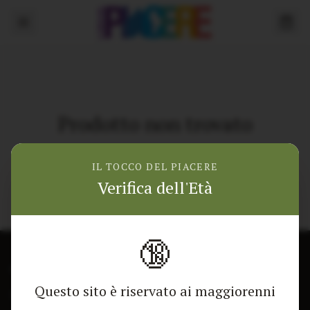
Prodotto non trovato
Torna alla home
IL TOCCO DEL PIACERE
Verifica dell'Età
🔞
CONTATTACI
NEGOZIO
Questo sito è riservato ai maggiorenni
Modulo di contatto
Tutti i Prodotti