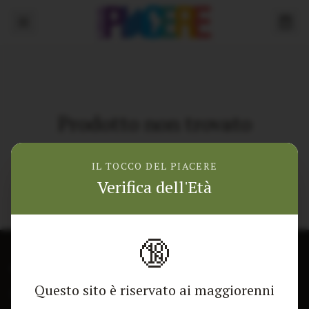
Prodotto non trovato
Torna alla home
IL TOCCO DEL PIACERE
Verifica dell'Età
🔞
CONTATTACI
NEGOZIO
Questo sito è riservato ai maggiorenni
Modulo di contatto
Tutti i Prodotti