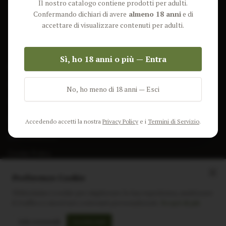
Il nostro catalogo contiene prodotti per adulti.
Lun-Ven: 9-17 GMT
Più Venduti
Confermando dichiari di avere
almeno 18 anni
e di
Nuovi Prodotti
accettare di visualizzare contenuti per adulti.
Pacchetti
Sì, ho 18 anni o più — Entra
AIUTO & INFO
Spedizione
No, ho meno di 18 anni — Esci
Termini e Condizioni
Privacy Policy
Accedendo accetti la nostra
Privacy Policy
e i
Termini di Servizio
.
Resi e Rimborsi
Cookie Policy
Preferenze Cookie
Utilizziamo i cookie per migliorare la tua esperienza, analizzare
il traffico e mostrare contenuti personalizzati.
Scopri di più
Instagram
Facebook
Sito realizzato da
polignac.it
Solo essenziali
Accetta tutti