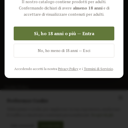
Il nostro catalogo contiene prodotti per adulti.
Lun-Ven: 9-17 GMT
Più Venduti
Confermando dichiari di avere
almeno 18 anni
e di
Nuovi Prodotti
accettare di visualizzare contenuti per adulti.
Pacchetti
Sì, ho 18 anni o più — Entra
AIUTO & INFO
Spedizione
No, ho meno di 18 anni — Esci
Termini e Condizioni
Privacy Policy
Accedendo accetti la nostra
Privacy Policy
e i
Termini di Servizio
.
Resi e Rimborsi
Cookie Policy
Preferenze Cookie
Utilizziamo i cookie per migliorare la tua esperienza, analizzare
il traffico e mostrare contenuti personalizzati.
Scopri di più
Instagram
Facebook
Sito realizzato da
polignac.it
Solo essenziali
Accetta tutti