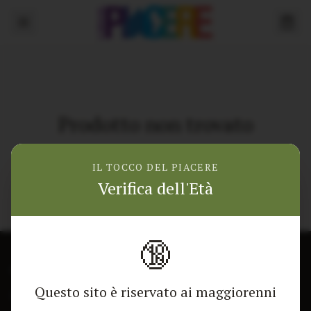
Prodotto non trovato
Torna alla home
IL TOCCO DEL PIACERE
Verifica dell'Età
🔞
CONTATTACI
NEGOZIO
Questo sito è riservato ai maggiorenni
Modulo di contatto
Tutti i Prodotti