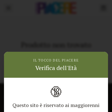
Prodotto non trovato
Torna alla home
IL TOCCO DEL PIACERE
Verifica dell'Età
🔞
CONTATTACI
NEGOZIO
Questo sito è riservato ai maggiorenni
Modulo di contatto
Tutti i Prodotti