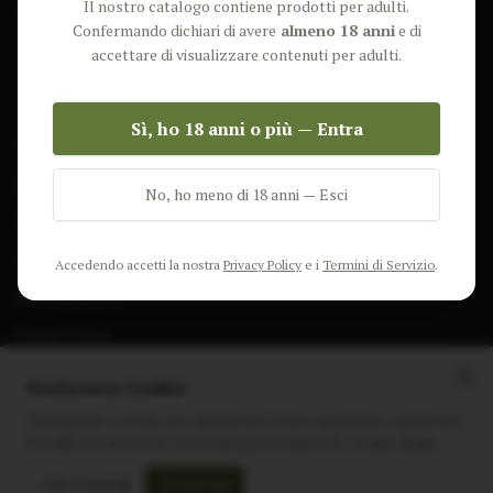
Il nostro catalogo contiene prodotti per adulti.
Lun-Ven: 9-17 GMT
Più Venduti
Confermando dichiari di avere
almeno 18 anni
e di
Nuovi Prodotti
accettare di visualizzare contenuti per adulti.
Pacchetti
Sì, ho 18 anni o più — Entra
AIUTO & INFO
Spedizione
No, ho meno di 18 anni — Esci
Termini e Condizioni
Privacy Policy
Accedendo accetti la nostra
Privacy Policy
e i
Termini di Servizio
.
Resi e Rimborsi
Cookie Policy
Preferenze Cookie
Utilizziamo i cookie per migliorare la tua esperienza, analizzare
il traffico e mostrare contenuti personalizzati.
Scopri di più
Instagram
Facebook
Sito realizzato da
polignac.it
Solo essenziali
Accetta tutti