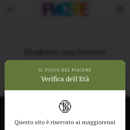
Prodotto non trovato
Torna alla home
IL TOCCO DEL PIACERE
Verifica dell'Età
🔞
CONTATTACI
NEGOZIO
Questo sito è riservato ai maggiorenni
Modulo di contatto
Tutti i Prodotti