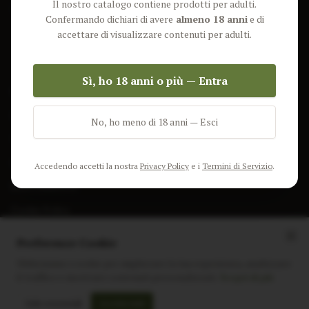
Il nostro catalogo contiene prodotti per adulti.
Lun-Ven: 9-17 GMT
Più Venduti
Confermando dichiari di avere
almeno 18 anni
e di
Nuovi Prodotti
accettare di visualizzare contenuti per adulti.
Pacchetti
Sì, ho 18 anni o più — Entra
AIUTO & INFO
Spedizione
No, ho meno di 18 anni — Esci
Termini e Condizioni
Privacy Policy
Accedendo accetti la nostra
Privacy Policy
e i
Termini di Servizio
.
Resi e Rimborsi
Cookie Policy
Preferenze Cookie
Utilizziamo i cookie per migliorare la tua esperienza, analizzare
il traffico e mostrare contenuti personalizzati.
Scopri di più
Instagram
Facebook
Sito realizzato da
polignac.it
Solo essenziali
Accetta tutti