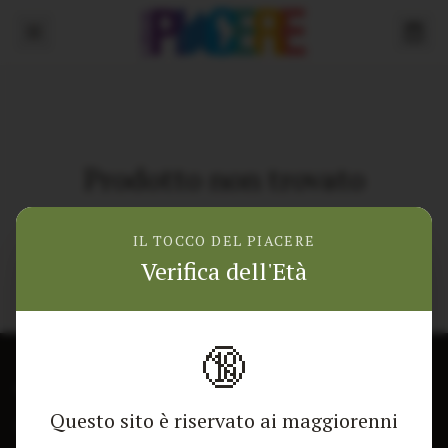
Prodotto non trovato
Torna alla home
IL TOCCO DEL PIACERE
Verifica dell'Età
🔞
CONTATTACI
NEGOZIO
Questo sito è riservato ai maggiorenni
Modulo di contatto
Tutti i Prodotti