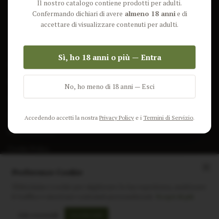
Il nostro catalogo contiene prodotti per adulti.
Lun-Ven: 9-17 GMT
Più Venduti
Confermando dichiari di avere
almeno 18 anni
e di
Nuovi Prodotti
accettare di visualizzare contenuti per adulti.
Pacchetti
Sì, ho 18 anni o più — Entra
AIUTO & INFO
Spedizione
No, ho meno di 18 anni — Esci
Termini e Condizioni
Privacy Policy
Accedendo accetti la nostra
Privacy Policy
e i
Termini di Servizio
.
Resi e Rimborsi
Cookie Policy
Preferenze Cookie
Utilizziamo i cookie per migliorare la tua esperienza, analizzare
il traffico e mostrare contenuti personalizzati.
Scopri di più
Instagram
Facebook
Sito realizzato da
polignac.it
Solo essenziali
Accetta tutti