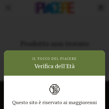
Prodotto non trovato
Torna alla home
IL TOCCO DEL PIACERE
Verifica dell'Età
🔞
CONTATTACI
NEGOZIO
Questo sito è riservato ai maggiorenni
Modulo di contatto
Tutti i Prodotti