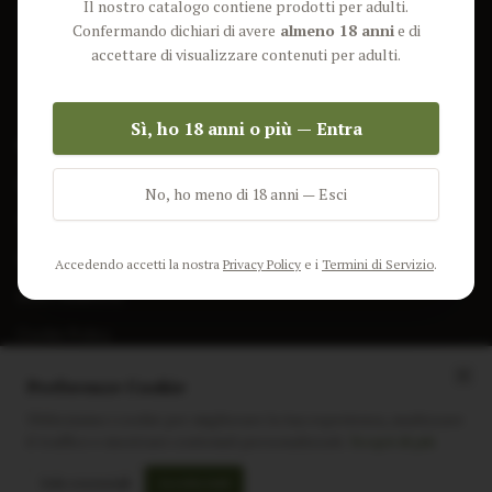
Il nostro catalogo contiene prodotti per adulti.
Lun-Ven: 9-17 GMT
Più Venduti
Confermando dichiari di avere
almeno 18 anni
e di
Nuovi Prodotti
accettare di visualizzare contenuti per adulti.
Pacchetti
Sì, ho 18 anni o più — Entra
AIUTO & INFO
Spedizione
No, ho meno di 18 anni — Esci
Termini e Condizioni
Privacy Policy
Accedendo accetti la nostra
Privacy Policy
e i
Termini di Servizio
.
Resi e Rimborsi
Cookie Policy
Preferenze Cookie
Utilizziamo i cookie per migliorare la tua esperienza, analizzare
il traffico e mostrare contenuti personalizzati.
Scopri di più
Instagram
Facebook
Sito realizzato da
polignac.it
Solo essenziali
Accetta tutti