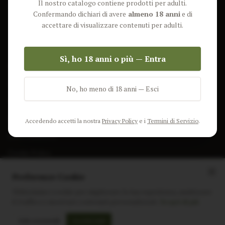
Il nostro catalogo contiene prodotti per adulti.
Lun-Ven: 9-17 GMT
Più Venduti
Confermando dichiari di avere
almeno 18 anni
e di
Nuovi Prodotti
accettare di visualizzare contenuti per adulti.
Pacchetti
Sì, ho 18 anni o più — Entra
AIUTO & INFO
Spedizione
No, ho meno di 18 anni — Esci
Termini e Condizioni
Privacy Policy
Accedendo accetti la nostra
Privacy Policy
e i
Termini di Servizio
.
Resi e Rimborsi
Cookie Policy
Preferenze Cookie
Utilizziamo i cookie per migliorare la tua esperienza, analizzare
il traffico e mostrare contenuti personalizzati.
Scopri di più
Instagram
Facebook
Sito realizzato da
polignac.it
Solo essenziali
Accetta tutti