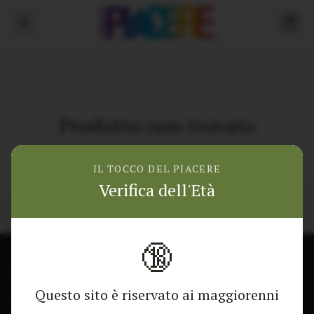
Prodotto non trovato
Torna alla home
IL TOCCO DEL PIACERE
Verifica dell'Età
🔞
CONTATTACI
NEGOZIO
Questo sito è riservato ai maggiorenni
Modulo di contatto
Tutti i Prodotti