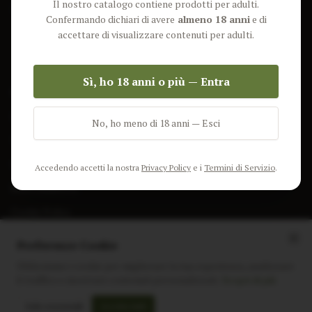
Il nostro catalogo contiene prodotti per adulti.
Lun-Ven: 9-17 GMT
Più Venduti
Confermando dichiari di avere
almeno 18 anni
e di
Nuovi Prodotti
accettare di visualizzare contenuti per adulti.
Pacchetti
Sì, ho 18 anni o più — Entra
AIUTO & INFO
Spedizione
No, ho meno di 18 anni — Esci
Termini e Condizioni
Privacy Policy
Accedendo accetti la nostra
Privacy Policy
e i
Termini di Servizio
.
Resi e Rimborsi
Cookie Policy
Preferenze Cookie
Utilizziamo i cookie per migliorare la tua esperienza, analizzare
il traffico e mostrare contenuti personalizzati.
Scopri di più
Instagram
Facebook
Sito realizzato da
polignac.it
Solo essenziali
Accetta tutti