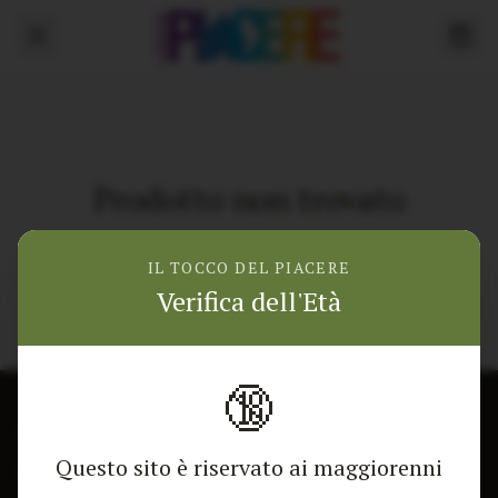
Prodotto non trovato
Torna alla home
IL TOCCO DEL PIACERE
Verifica dell'Età
🔞
CONTATTACI
NEGOZIO
Questo sito è riservato ai maggiorenni
Modulo di contatto
Tutti i Prodotti