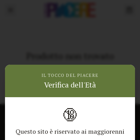
Prodotto non trovato
Torna alla home
IL TOCCO DEL PIACERE
Verifica dell'Età
🔞
CONTATTACI
NEGOZIO
Questo sito è riservato ai maggiorenni
Modulo di contatto
Tutti i Prodotti