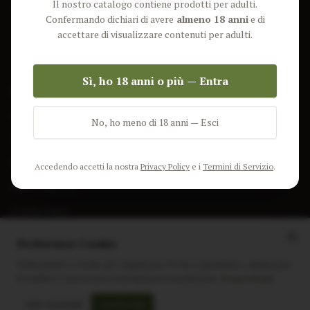
Il nostro catalogo contiene prodotti per adulti.
Lun-Ven: 9-17 GMT
Più Venduti
Confermando dichiari di avere
almeno 18 anni
e di
Nuovi Prodotti
accettare di visualizzare contenuti per adulti.
Pacchetti
Sì, ho 18 anni o più — Entra
AIUTO & INFO
Spedizione
No, ho meno di 18 anni — Esci
Termini e Condizioni
Privacy Policy
Accedendo accetti la nostra
Privacy Policy
e i
Termini di Servizio
.
Resi e Rimborsi
Cookie Policy
Preferenze Cookie
Utilizziamo i cookie per migliorare la tua esperienza, analizzare
il traffico e mostrare contenuti personalizzati.
Scopri di più
Instagram
Facebook
Sito realizzato da
polignac.it
Solo essenziali
Accetta tutti