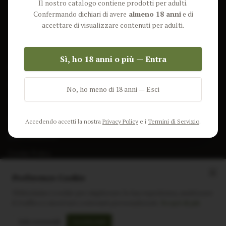
Il nostro catalogo contiene prodotti per adulti.
Lun-Ven: 9-17 GMT
Più Venduti
Confermando dichiari di avere
almeno 18 anni
e di
Nuovi Prodotti
accettare di visualizzare contenuti per adulti.
Pacchetti
Sì, ho 18 anni o più — Entra
AIUTO & INFO
Spedizione
No, ho meno di 18 anni — Esci
Termini e Condizioni
Privacy Policy
Accedendo accetti la nostra
Privacy Policy
e i
Termini di Servizio
.
Resi e Rimborsi
Cookie Policy
Preferenze Cookie
Utilizziamo i cookie per migliorare la tua esperienza, analizzare
il traffico e mostrare contenuti personalizzati.
Scopri di più
Instagram
Facebook
Sito realizzato da
polignac.it
Solo essenziali
Accetta tutti