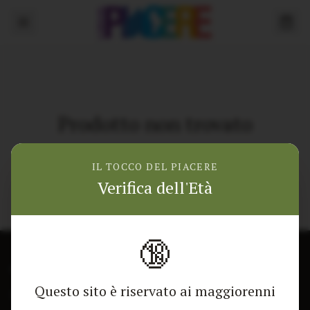
Prodotto non trovato
Torna alla home
IL TOCCO DEL PIACERE
Verifica dell'Età
🔞
CONTATTACI
NEGOZIO
Questo sito è riservato ai maggiorenni
Modulo di contatto
Tutti i Prodotti