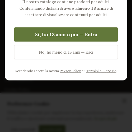
Il nostro catalogo contiene prodotti per adulti.
Lun-Ven: 9-17 GMT
Più Venduti
Confermando dichiari di avere
almeno 18 anni
e di
Nuovi Prodotti
accettare di visualizzare contenuti per adulti.
Pacchetti
Sì, ho 18 anni o più — Entra
AIUTO & INFO
Spedizione
No, ho meno di 18 anni — Esci
Termini e Condizioni
Privacy Policy
Accedendo accetti la nostra
Privacy Policy
e i
Termini di Servizio
.
Resi e Rimborsi
Cookie Policy
Preferenze Cookie
Utilizziamo i cookie per migliorare la tua esperienza, analizzare
il traffico e mostrare contenuti personalizzati.
Scopri di più
Instagram
Facebook
Sito realizzato da
polignac.it
Solo essenziali
Accetta tutti