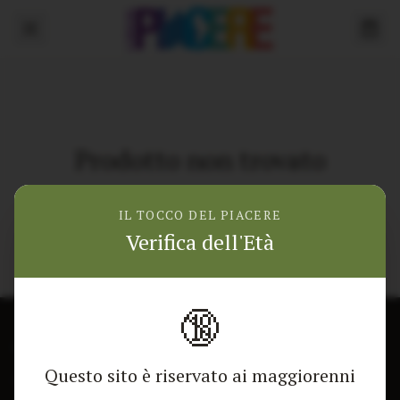
Prodotto non trovato
Torna alla home
IL TOCCO DEL PIACERE
Verifica dell'Età
🔞
CONTATTACI
NEGOZIO
Questo sito è riservato ai maggiorenni
Modulo di contatto
Tutti i Prodotti