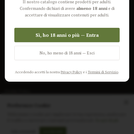
Il nostro catalogo contiene prodotti per adulti.
Lun-Ven: 9-17 GMT
Più Venduti
Confermando dichiari di avere
almeno 18 anni
e di
Nuovi Prodotti
accettare di visualizzare contenuti per adulti.
Pacchetti
Sì, ho 18 anni o più — Entra
AIUTO & INFO
Spedizione
No, ho meno di 18 anni — Esci
Termini e Condizioni
Privacy Policy
Accedendo accetti la nostra
Privacy Policy
e i
Termini di Servizio
.
Resi e Rimborsi
Cookie Policy
Preferenze Cookie
Utilizziamo i cookie per migliorare la tua esperienza, analizzare
il traffico e mostrare contenuti personalizzati.
Scopri di più
Instagram
Facebook
Sito realizzato da
polignac.it
Solo essenziali
Accetta tutti