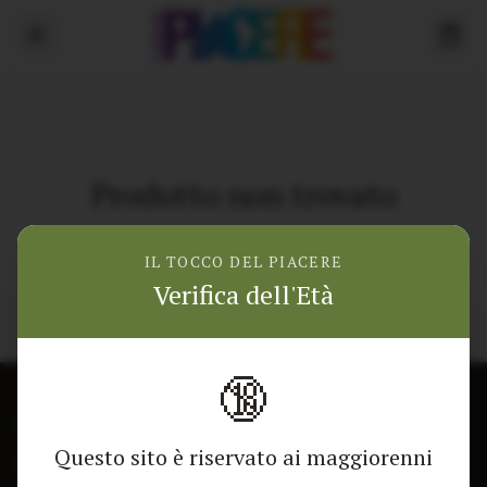
Prodotto non trovato
Torna alla home
IL TOCCO DEL PIACERE
Verifica dell'Età
🔞
CONTATTACI
NEGOZIO
Questo sito è riservato ai maggiorenni
Modulo di contatto
Tutti i Prodotti