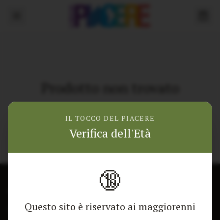
Prodotto non trovato
Torna alla home
IL TOCCO DEL PIACERE
Verifica dell'Età
🔞
CONTATTACI
NEGOZIO
Questo sito è riservato ai maggiorenni
Modulo di contatto
Tutti i Prodotti