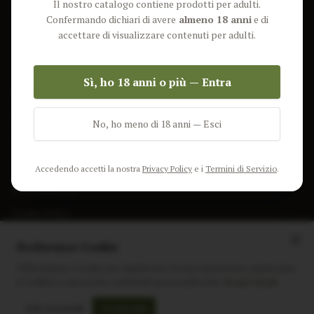
Il nostro catalogo contiene prodotti per adulti.
Lun-Ven: 9-17 GMT
Più Venduti
Confermando dichiari di avere
almeno 18 anni
e di
Nuovi Prodotti
accettare di visualizzare contenuti per adulti.
Pacchetti
Sì, ho 18 anni o più — Entra
AIUTO & INFO
Spedizione
No, ho meno di 18 anni — Esci
Termini e Condizioni
Privacy Policy
Accedendo accetti la nostra
Privacy Policy
e i
Termini di Servizio
.
Resi e Rimborsi
Cookie Policy
Preferenze Cookie
Utilizziamo i cookie per migliorare la tua esperienza, analizzare
il traffico e mostrare contenuti personalizzati.
Scopri di più
Instagram
Facebook
Sito realizzato da
polignac.it
Solo essenziali
Accetta tutti